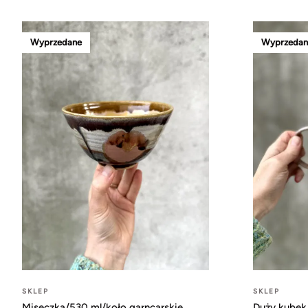
Wyprzedane
Wyprzedan
SKLEP
SKLEP
Miseczka/530 ml/koło garncarskie
Duży kubek