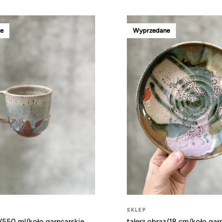
e
Wyprzedane
SKLEP
/550 ml/koło garncarskie
talerz obraz/18 cm/koło gar