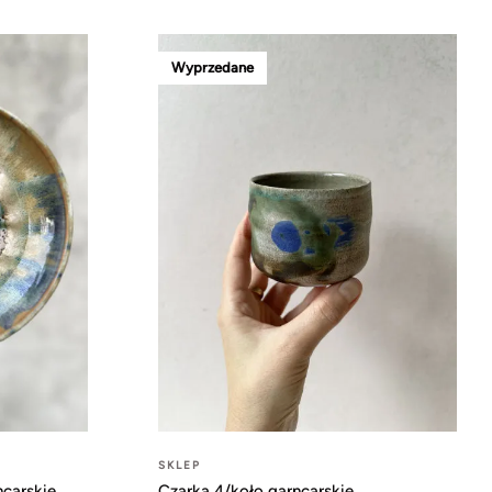
Wyprzedane
SKLEP
ncarskie
Czarka 4/koło garncarskie