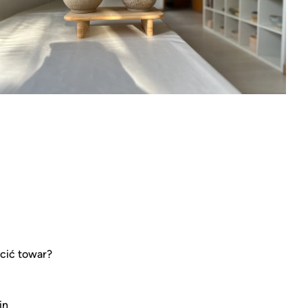
cić towar?
in