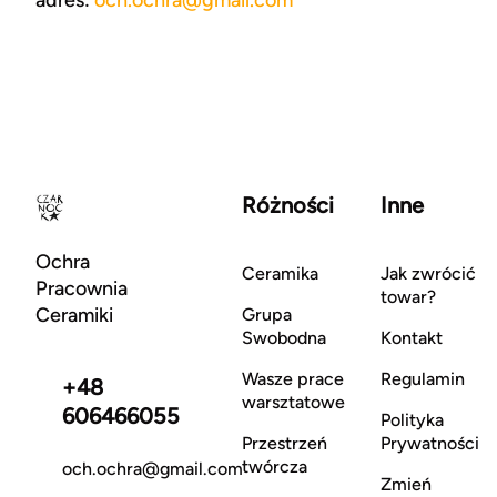
adres:
och.ochra@gmail.com
Różności
Inne
Ochra
Ceramika
Jak zwrócić
Pracownia
towar?
Ceramiki
Grupa
Swobodna
Kontakt
Wasze prace
Regulamin
+48
warsztatowe
606466055
Polityka
Przestrzeń
Prywatności
twórcza
och.ochra@gmail.com
Zmień