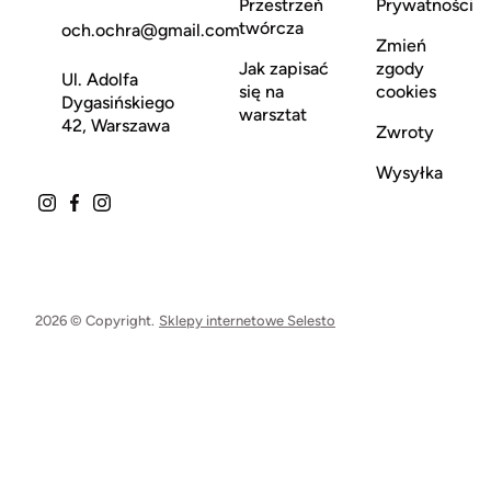
Przestrzeń
Prywatności
twórcza
och.ochra@gmail.com
Zmień
Jak zapisać
zgody
Ul. Adolfa
się na
cookies
Dygasińskiego
warsztat
42, Warszawa
Zwroty
Wysyłka
2026 © Copyright.
Sklepy internetowe Selesto