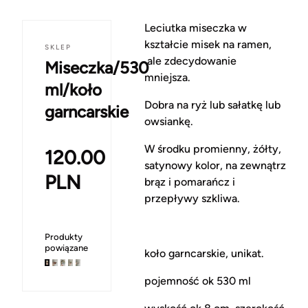
Leciutka miseczka w
kształcie misek na ramen,
SKLEP
ale zdecydowanie
Miseczka/530
mniejsza.
ml/koło
Dobra na ryż lub sałatkę lub
garncarskie
owsiankę.
W środku promienny, żółty,
120.00
satynowy kolor, na zewnątrz
PLN
brąz i pomarańcz i
przepływy szkliwa.
Produkty
powiązane
koło garncarskie, unikat.
pojemność ok 530 ml