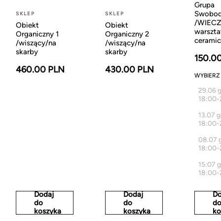
Grupa
Swobo
SKLEP
SKLEP
/WIEC
Obiekt
Obiekt
warszta
Organiczny 1
Organiczny 2
ceramic
/wiszący/na
/wiszący/na
skarby
skarby
150.0
460.00 PLN
430.00 PLN
WYBIERZ
29.06 
18:00-
13.07 
18:00-
08.07 
18:00-
15:07 
18:00-
Dodaj
Dodaj
Do
do
do
d
koszyka
koszyka
ko