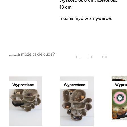
wyskość ok 8 cm, szerokość
13 cm
można myć w zmywarce.
..........a może takie cuda?
Wyprzedane
Wyprzedane
Wyprz